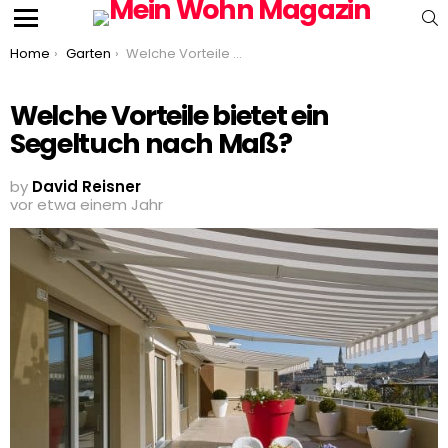
S
Menu
You are here:
Home
Garten
Welche Vorteile bietet ein Segeltuch nach Maß?
Welche Vorteile bietet ein
Segeltuch nach Maß?
by
David Reisner
vor etwa einem Jahr