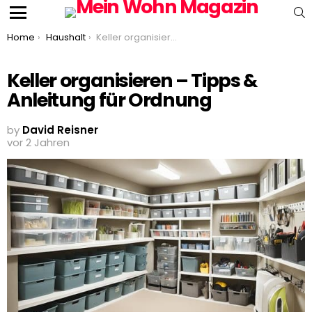
S
Menu
You are here:
Home
Haushalt
Keller organisieren – Tipps & Anleitung für Ordnung
Keller organisieren – Tipps &
Anleitung für Ordnung
by
David Reisner
vor 2 Jahren