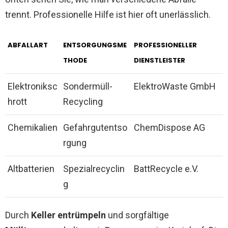
trennt. Professionelle Hilfe ist hier oft unerlässlich.
ABFALLART
ENTSORGUNGSME
PROFESSIONELLER
THODE
DIENSTLEISTER
Elektroniksc
Sondermüll-
ElektroWaste GmbH
hrott
Recycling
Chemikalien
Gefahrgutentso
ChemDispose AG
rgung
Altbatterien
Spezialrecyclin
BattRecycle e.V.
g
Durch
Keller entrümpeln
und sorgfältige