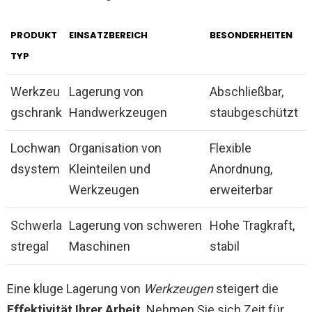
PRODUKT
EINSATZBEREICH
BESONDERHEITEN
TYP
Werkzeu
Lagerung von
Abschließbar,
gschrank
Handwerkzeugen
staubgeschützt
Lochwan
Organisation von
Flexible
dsystem
Kleinteilen und
Anordnung,
Werkzeugen
erweiterbar
Schwerla
Lagerung von schweren
Hohe Tragkraft,
stregal
Maschinen
stabil
Eine kluge Lagerung von
Werkzeugen
steigert die
Effektivität Ihrer Arbeit
. Nehmen Sie sich Zeit für