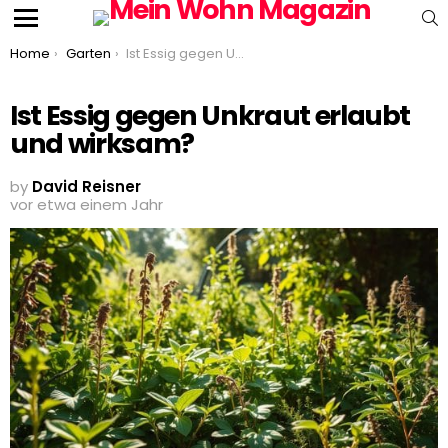
S
Menu
You are here:
Home
Garten
Ist Essig gegen Unkraut erlaubt und wirksam?
Ist Essig gegen Unkraut erlaubt
und wirksam?
by
David Reisner
vor etwa einem Jahr