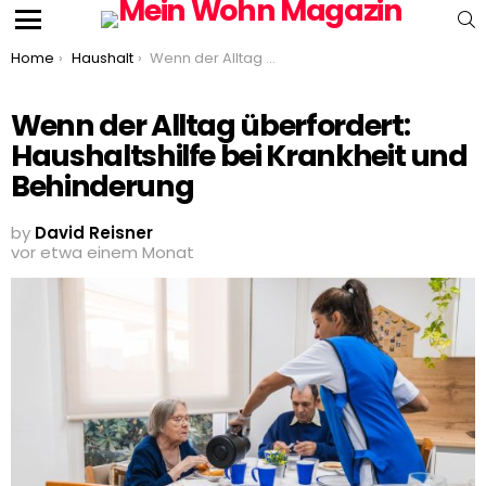
S
Menu
You are here:
Home
Haushalt
Wenn der Alltag überfordert: Haushaltshilfe bei Krankheit und Behinderung
Wenn der Alltag überfordert:
Haushaltshilfe bei Krankheit und
Behinderung
by
David Reisner
vor etwa einem Monat