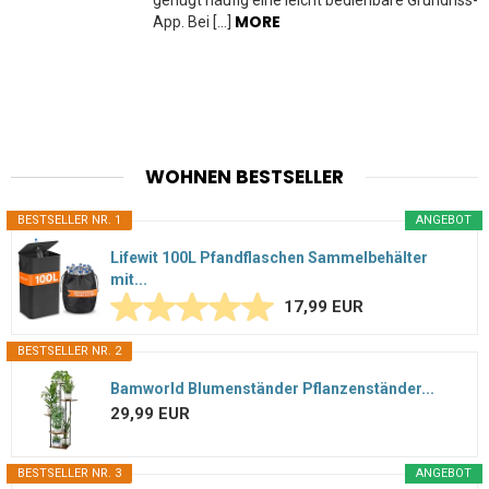
genügt häufig eine leicht bedienbare Grundriss-
MORE
App. Bei […]
WOHNEN BESTSELLER
BESTSELLER NR. 1
ANGEBOT
Lifewit 100L Pfandflaschen Sammelbehälter
mit...
17,99 EUR
BESTSELLER NR. 2
Bamworld Blumenständer Pflanzenständer...
29,99 EUR
BESTSELLER NR. 3
ANGEBOT