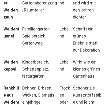
er
Gartenabgrenzung
nd
und wird mit
Weiden
, Raumteiler
den Jahren
zaun
dichter
Weident
Familiengarten,
Lebe
Schafft ein
unnel
Spielbereich,
nd
grünes
Gartenweg
Erlebnis statt
nur Dekoration
Weiden
Kinderbereich,
Lebe
Wirkt wie ein
kuppel
Schattenplatz,
nd
kleines grünes
Naturgarten
Gartenhaus
Rankhilf
Bohnen, Erbsen,
Trock
Schöner als
e aus
Wicken, Clematis,
en
Kunststoffstäb
Weidenr
einjährige
oder
e und leicht