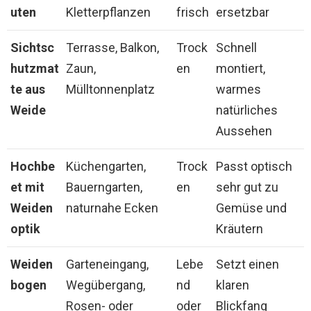
uten
Kletterpflanzen
frisch
ersetzbar
Sichtsc
Terrasse, Balkon,
Trock
Schnell
hutzmat
Zaun,
en
montiert,
te aus
Mülltonnenplatz
warmes
Weide
natürliches
Aussehen
Hochbe
Küchengarten,
Trock
Passt optisch
et mit
Bauerngarten,
en
sehr gut zu
Weiden
naturnahe Ecken
Gemüse und
optik
Kräutern
Weiden
Garteneingang,
Lebe
Setzt einen
bogen
Wegübergang,
nd
klaren
Rosen- oder
oder
Blickfang