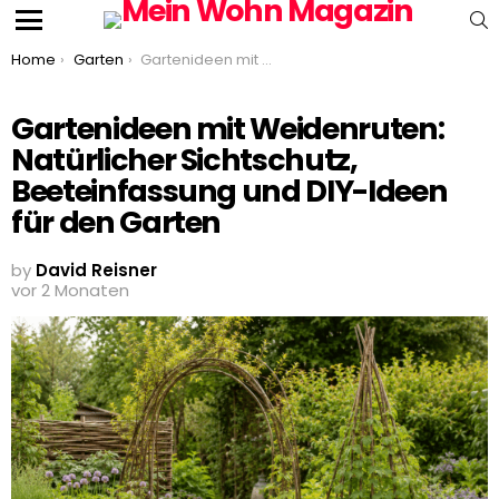
S
Menu
You are here:
Home
Garten
Gartenideen mit Weidenruten: Natürlicher Sichtschutz, Beeteinfassung und DIY-Ideen für den Garten
Gartenideen mit Weidenruten:
Natürlicher Sichtschutz,
Beeteinfassung und DIY-Ideen
für den Garten
by
David Reisner
vor 2 Monaten