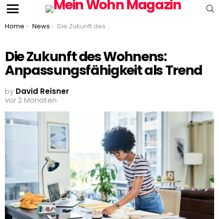
S
Menu
You are here:
Home
News
Die Zukunft des Wohnens: Anpassungsfähigkeit als Trend
Die Zukunft des Wohnens:
Anpassungsfähigkeit als Trend
by
David Reisner
vor 2 Monaten