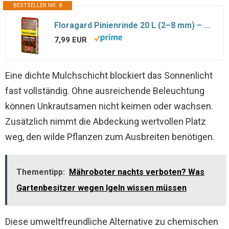
BESTSELLER NR. 8
Floragard Pinienrinde 20 L (2–8 mm) – dekorativer Premium-Mulch & natürliche Bodenabdeckung für Beete, Pflanzflächen, Stauden- & Gehölzbeete sowie Wege – unterdrückt Unkraut, hält den Boden feucht
7,99 EUR
Eine dichte Mulchschicht blockiert das Sonnenlicht
fast vollständig. Ohne ausreichende Beleuchtung
können Unkrautsamen nicht keimen oder wachsen.
Zusätzlich nimmt die Abdeckung wertvollen Platz
weg, den wilde Pflanzen zum Ausbreiten benötigen.
Thementipp:
Mähroboter nachts verboten? Was
Gartenbesitzer wegen Igeln wissen müssen
Diese umweltfreundliche Alternative zu chemischen