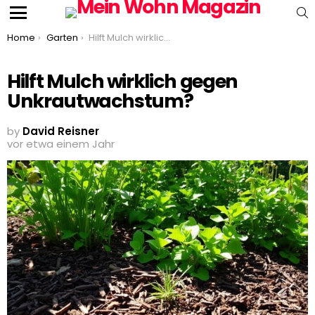
S
Menu
You are here:
Home
Garten
Hilft Mulch wirklich gegen Unkrautwachstum?
Hilft Mulch wirklich gegen
Unkrautwachstum?
by
David Reisner
vor etwa einem Jahr