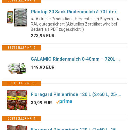
BESTSELLER NR. 1
Plantop 20 Sack Rindenmulch á 70 Liter = 1400 Liter Mulch in Gärtnerqualität
► Aktuelle Produktion - Hergestellt in Bayern !; ►
RAL gütegesichert (Aktuelles Zertifikat wird bei
Bedarf als PDF zugeschickt !)
273,95 EUR
BESTSELLER NR. 2
GALAMIO Rindenmulch 0-40mm – 720L Paket (12x60L) Bodenabdeckung | Naturbelassener Mulch aus 100% Baumrinde, Körnung 0–40 mm – Unkrautschutz & Feuchtigkeitsspeicher für Beete & Wege
149,90 EUR
BESTSELLER NR. 3
Floragard Pinienrinde 120 L (2×60 L, 25-40 mm) – dekorativer Premium-Mulch & natürliche Bodenabdeckung für Beete, Pflanzflächen, Stauden- & Gehölzbeete sowie Wege – unterdrückt Unkraut
30,99 EUR
BESTSELLER NR. 4
Floragard Pinienrinde 120 L (2×60 L, 15–25 mm) – dekorativer Premium-Mulch & natürliche Bodenabdeckung für Beete, Pflanzflächen, Stauden- & Gehölzbeete sowie Wege – unterdrückt Unkraut