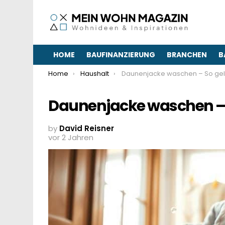
HOME
BAUFINANZIERUNG
BRANCHEN
B
You are here:
Home
Haushalt
Daunenjacke waschen – So gelingt’s op
Daunenjacke waschen – S
by
David Reisner
vor 2 Jahren