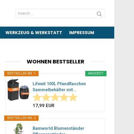
Search
for:
WERKZEUG & WERKSTATT
IMPRESSUM
WOHNEN BESTSELLER
BESTSELLER NR. 1
ANGEBOT
Lifewit 100L Pfandflaschen
Sammelbehälter mit...
17,99 EUR
BESTSELLER NR. 2
Bamworld Blumenständer