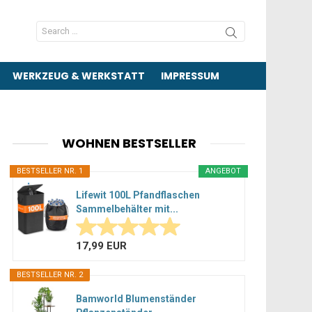
Search
for:
WERKZEUG & WERKSTATT
IMPRESSUM
WOHNEN BESTSELLER
BESTSELLER NR. 1
ANGEBOT
Lifewit 100L Pfandflaschen
Sammelbehälter mit...
17,99 EUR
BESTSELLER NR. 2
Bamworld Blumenständer