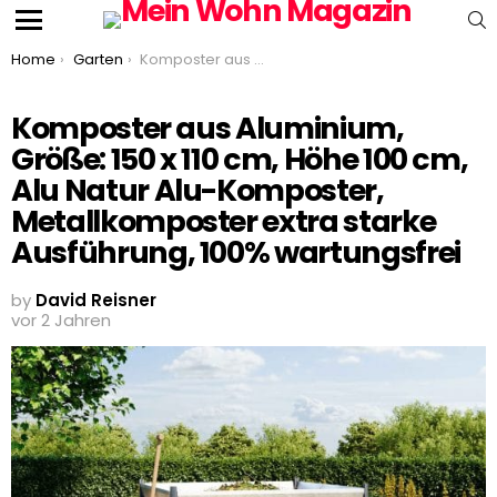
S
Menu
You are here:
Home
Garten
Komposter aus Aluminium, Größe: 150 x 110 cm, Höhe 100 cm, Alu Natur Alu-Komposter, Metallkomposter extra starke Ausführung, 100% wartungsfrei
Komposter aus Aluminium,
Größe: 150 x 110 cm, Höhe 100 cm,
Alu Natur Alu-Komposter,
Metallkomposter extra starke
Ausführung, 100% wartungsfrei
by
David Reisner
vor 2 Jahren