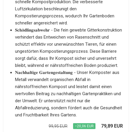
schnelle Kompostproduktion. Die verbesserte
Luftzirkulation beschleunigt den
Kompostierungsprozess, wodurch Ihr Gartenboden
schneller angereichert wird.
𝐒𝐜𝐡ä𝐝𝐥𝐢𝐧𝐠𝐬𝐚𝐛𝐰𝐞𝐡𝐫 - Die fein gewebte Gitterkonstruktion
verhindert das Entweichen von Rasenschnitt und
schützt effektiv vor unerwünschten Tieren, für einen
ungestörten Kompostierungsprozess. Diese Barriere
sorgt dafür, dass Ihr Kompost sicher und unversehrt
bleibt, während er nährstoffreichen Boden produziert.
𝐍𝐚𝐜𝐡𝐡𝐚𝐥𝐭𝐢𝐠𝐞 𝐆𝐚𝐫𝐭𝐞𝐧𝐠𝐞𝐬𝐭𝐚𝐥𝐭𝐮𝐧𝐠 - Unser Komposter aus
Metall verwandelt organischen Abfall in
nährstoffreichen Kompost und leistet damit einen
wertvollen Beitrag zu nachhaltigen Gartenpraktiken und
der Umwelt. Er unterstützt nicht nur die
Abfallreduzierung, sondern fördert auch die Gesundheit
und Fruchtbarkeit Ihres Gartens.
79,89 EUR
99,95 EUR
−20,06 EUR