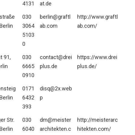
4131
at.de
nstraße
030
berlin@graftl
http://www.graftl
Berlin
3064
ab.com
ab.com/
5103
0
t 91,
030
contact@drei
https://www.drei
rlin
6665
plus.de
plus.de/
0910
nsteig
0171
disq@2x.web
Berlin
6432
p
393
r Str.
030
dm@meister
http://meisterarc
Berlin
6040
architekten.c
hitekten.com/