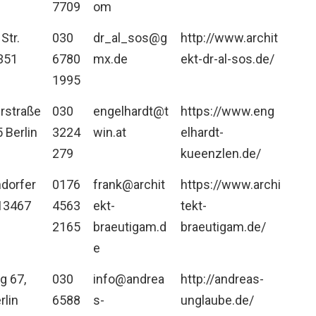
7709
om
Str.
030
dr_al_sos@g
http://www.archit
351
6780
mx.de
ekt-dr-al-sos.de/
1995
rstraße
030
engelhardt@t
https://www.eng
 Berlin
3224
win.at
elhardt-
279
kueenzlen.de/
dorfer
0176
frank@archit
https://www.archi
 13467
4563
ekt-
tekt-
2165
braeutigam.d
braeutigam.de/
e
g 67,
030
info@andrea
http://andreas-
rlin
6588
s-
unglaube.de/