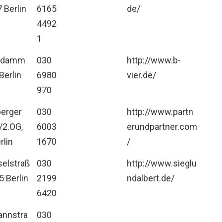
 Berlin
6165
de/
4492
1
ndamm
030
http://www.b-
Berlin
6980
vier.de/
970
erger
030
http://www.partn
/2.OG,
6003
erundpartner.com
rlin
1670
/
elstraß
030
http://www.sieglu
5 Berlin
2199
ndalbert.de/
6420
annstra
030