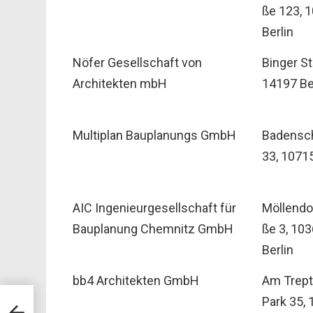
ße 123, 
Berlin
Nöfer Gesellschaft von
Binger Str
Architekten mbH
14197 Be
Multiplan Bauplanungs GmbH
Badensch
33, 10715
AIC Ingenieurgesellschaft für
Möllendo
Bauplanung Chemnitz GmbH
ße 3, 10
Berlin
bb4 Architekten GmbH
Am Trep
Park 35,
 –