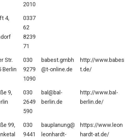
2010
t 4,
0337
62
dorf
8239
71
 Str.
030
babest.gmbh
http://www.babes
 Berlin
9279
@t-online.de
t.de/
1090
aße 9,
030
bal@bal-
http://www.bal-
rlin
2649
berlin.de
berlin.de/
590
ße 99,
030
bauplanung@
https://www.leon
nketal
9441
leonhardt-
hardt-at.de/