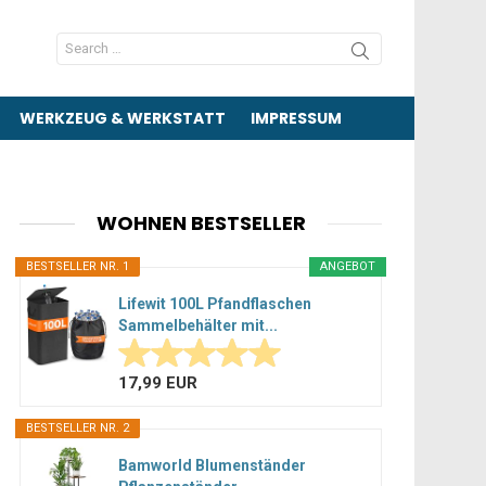
Search
for:
WERKZEUG & WERKSTATT
IMPRESSUM
WOHNEN BESTSELLER
BESTSELLER NR. 1
ANGEBOT
Lifewit 100L Pfandflaschen
Sammelbehälter mit...
17,99 EUR
BESTSELLER NR. 2
Bamworld Blumenständer