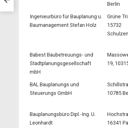
Berlin
Ingenieurbüro für Bauplanung u.
Grüne Trif
Baumanagement Stefan Holz
15732
Schulzen
Babest Baubetreuungs- und
Massower
Stadtplanungsgesellschaft
19, 10315
mbH
BAL Bauplanungs und
Schillstr
Steuerungs GmbH
10785 Be
Bauplanungsbüro Dipl.-Ing. U.
Hochstra
Leonhardt
16341 Pa