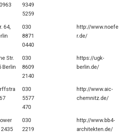
10963
9349
5259
. 64,
030
http://www.noefe
rlin
8871
r.de/
0440
e Str.
030
https://ugk-
 Berlin
8609
berlin.de/
2140
rffstra
030
http://www.aic-
367
5577
chemnitz.de/
470
tower
030
http://www.bb4-
 12435
2219
architekten.de/