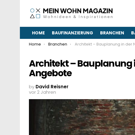
HOME
BAUFINANZIERUNG
BRANCHEN
B
You are here:
Home
Branchen
Architekt – Bauplanung in der Nähe in Berlin finden 
Architekt – Bauplanung in
Angebote
by
David Reisner
vor 2 Jahren