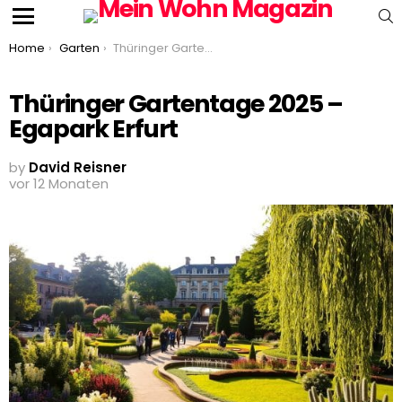
S
Menu
You are here:
Home
Garten
Thüringer Gartentage 2025 – Egapark Erfurt
Thüringer Gartentage 2025 –
Egapark Erfurt
by
David Reisner
vor 12 Monaten