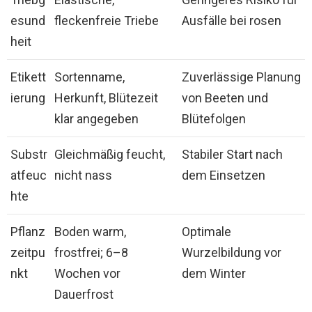
esund
fleckenfreie Triebe
Ausfälle bei rosen
heit
Etikett
Sortenname,
Zuverlässige Planung
ierung
Herkunft, Blütezeit
von Beeten und
klar angegeben
Blütefolgen
Substr
Gleichmäßig feucht,
Stabiler Start nach
atfeuc
nicht nass
dem Einsetzen
hte
Pflanz
Boden warm,
Optimale
zeitpu
frostfrei; 6–8
Wurzelbildung vor
nkt
Wochen vor
dem Winter
Dauerfrost