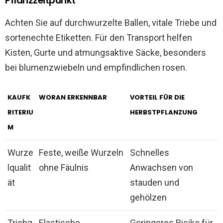
Pflanzzeitpunkt
Achten Sie auf durchwurzelte Ballen, vitale Triebe und
sortenechte Etiketten. Für den Transport helfen
Kisten, Gurte und atmungsaktive Säcke, besonders
bei blumenzwiebeln und empfindlichen rosen.
KAUFK
WORAN ERKENNBAR
VORTEIL FÜR DIE
RITERIU
HERBSTPFLANZUNG
M
Wurze
Feste, weiße Wurzeln
Schnelles
lqualit
ohne Fäulnis
Anwachsen von
ät
stauden und
gehölzen
Triebg
Elastische,
Geringeres Risiko für