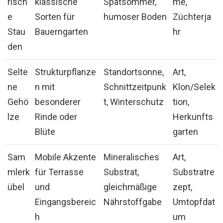
risch
klassische
Spätsommer,
me,
e
Sorten für
humoser Boden
Züchterja
Stau
Bauerngarten
hr
den
Selte
Strukturpflanze
Standortsonne,
Art,
ne
n mit
Schnittzeitpunk
Klon/Selek
Gehö
besonderer
t, Winterschutz
tion,
lze
Rinde oder
Herkunfts
Blüte
garten
Sam
Mobile Akzente
Mineralisches
Art,
mlerk
für Terrasse
Substrat,
Substratre
übel
und
gleichmäßige
zept,
Eingangsbereic
Nährstoffgabe
Umtopfdat
h
um