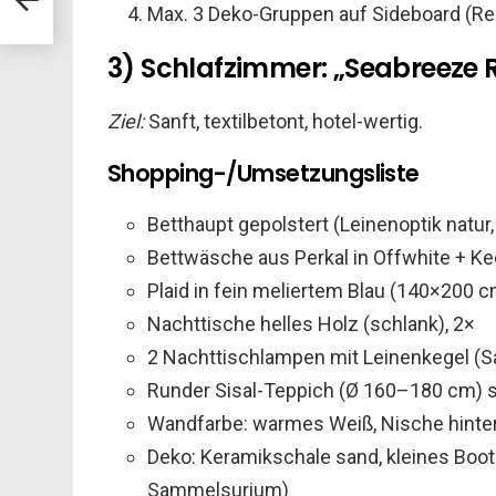
Max. 3 Deko-Gruppen auf Sideboard (Rege
3) Schlafzimmer: „Seabreeze 
Ziel:
Sanft, textilbetont, hotel-wertig.
Shopping-/Umsetzungsliste
Betthaupt gepolstert (Leinenoptik natur
Bettwäsche aus Perkal in Offwhite + Ke
Plaid in fein meliertem Blau (140×200 c
Nachttische helles Holz (schlank), 2×
2 Nachttischlampen mit Leinenkegel (S
Runder Sisal-Teppich (Ø 160–180 cm) se
Wandfarbe: warmes Weiß, Nische hinter 
Deko: Keramikschale sand, kleines Boot a
Sammelsurium)