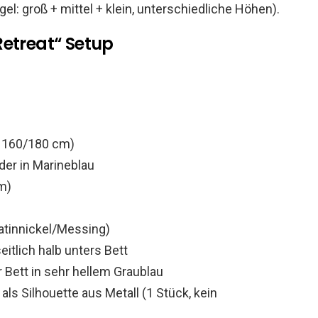
l: groß + mittel + klein, unterschiedliche Höhen).
Retreat“ Setup
, 160/180 cm)
der in Marineblau
m)
atinnickel/Messing)
itlich halb unters Bett
Bett in sehr hellem Graublau
ls Silhouette aus Metall (1 Stück, kein