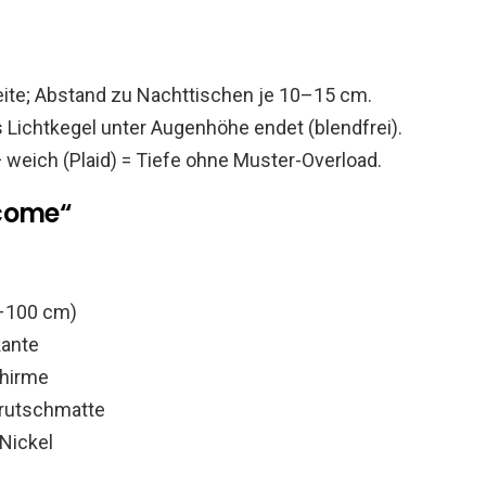
eite; Abstand zu Nachttischen je 10–15 cm.
Lichtkegel unter Augenhöhe endet (blendfrei).
 + weich (Plaid) = Tiefe ohne Muster-Overload.
lcome“
0–100 cm)
kante
chirme
irutschmatte
Nickel