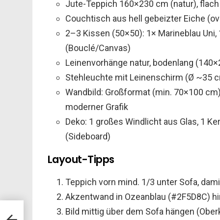
Jute-Teppich 160×230 cm (natur), flac
Couchtisch aus hell gebeizter Eiche (o
2–3 Kissen (50×50): 1× Marineblau Uni, 
(Bouclé/Canvas)
Leinenvorhänge natur, bodenlang (140×
Stehleuchte mit Leinenschirm (Ø ~35 c
Wandbild: Großformat (min. 70×100 cm) 
moderner Grafik
Deko: 1 großes Windlicht aus Glas, 1 Ke
(Sideboard)
Layout-Tipps
Teppich vorn mind. 1/3 unter Sofa, damit
Akzentwand in Ozeanblau (#2F5D8C) hi
Bild mittig über dem Sofa hängen (Obe
s