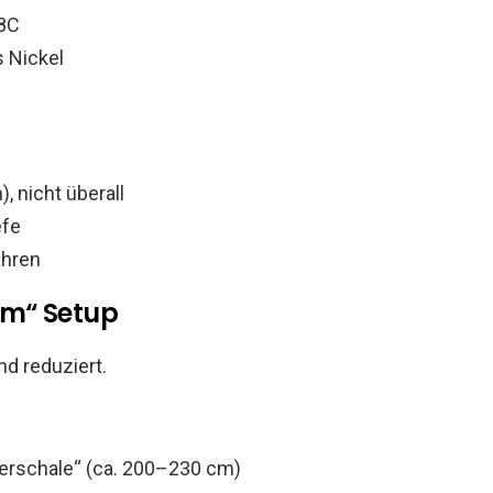
8C
s Nickel
 nicht überall
efe
ahren
lm“ Setup
nd reduziert.
Eierschale“ (ca. 200–230 cm)