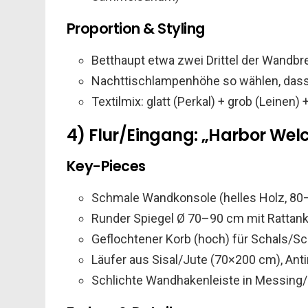
Proportion & Styling
Betthaupt etwa zwei Drittel der Wandbr
Nachttischlampenhöhe so wählen, dass 
Textilmix: glatt (Perkal) + grob (Leinen)
4) Flur/Eingang: „Harbor We
Key-Pieces
Schmale Wandkonsole (helles Holz, 8
Runder Spiegel Ø 70–90 cm mit Rattan
Geflochtener Korb (hoch) für Schals/S
Läufer aus Sisal/Jute (70×200 cm), Ant
Schlichte Wandhakenleiste in Messing/