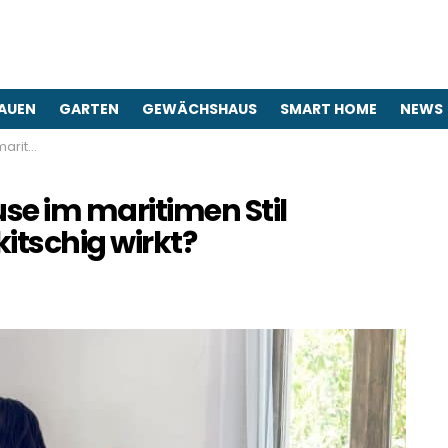
AUEN
GARTEN
GEWÄCHSHAUS
SMART HOME
NEWS
hig wirkt?
se im maritimen Stil
kitschig wirkt?