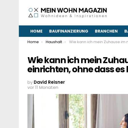
HOME
BAUFINANZIERUNG
BRANCHEN
B
You are here:
Home
Haushalt
Wie kann ich mein Zuhause im maritimen Stil einrichten, ohne dass es kitsc
Wie kann ich mein Zuhau
einrichten, ohne dass es 
by
David Reisner
vor 11 Monaten