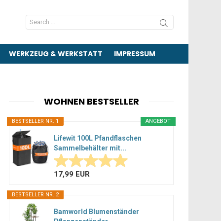
Search
for:
WERKZEUG & WERKSTATT
IMPRESSUM
WOHNEN BESTSELLER
BESTSELLER NR. 1
ANGEBOT
Lifewit 100L Pfandflaschen
Sammelbehälter mit...
17,99 EUR
BESTSELLER NR. 2
Bamworld Blumenständer