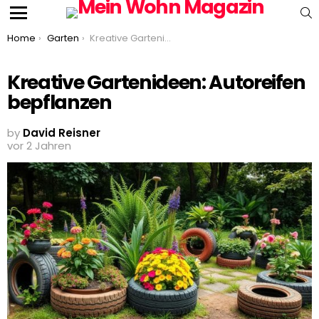
S
Menu
You are here:
Home
Garten
Kreative Gartenideen: Autoreifen bepflanzen
Kreative Gartenideen: Autoreifen
bepflanzen
by
David Reisner
vor 2 Jahren