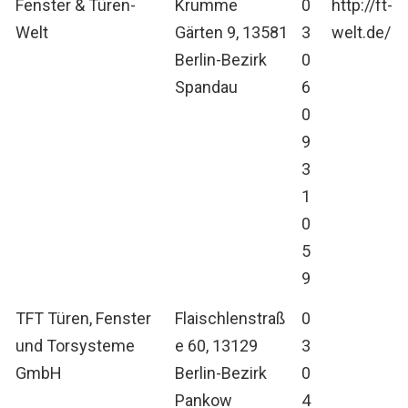
Fenster & Türen-
Krumme
0
http://ft-
Welt
Gärten 9, 13581
3
welt.de/
Berlin-Bezirk
0
Spandau
6
0
9
3
1
0
5
9
TFT Türen, Fenster
Flaischlenstraß
0
und Torsysteme
e 60, 13129
3
GmbH
Berlin-Bezirk
0
Pankow
4