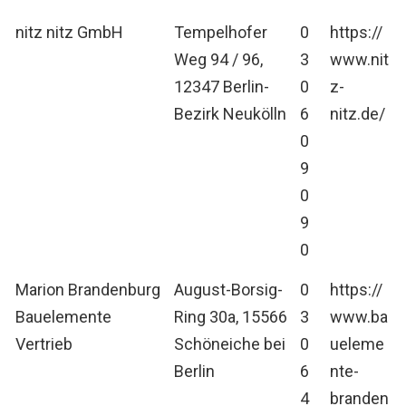
nitz nitz GmbH
Tempelhofer
0
https://
Weg 94 / 96,
3
www.nit
12347 Berlin-
0
z-
Bezirk Neukölln
6
nitz.de/
0
9
0
9
0
Marion Brandenburg
August-Borsig-
0
https://
Bauelemente
Ring 30a, 15566
3
www.ba
Vertrieb
Schöneiche bei
0
ueleme
Berlin
6
nte-
4
branden