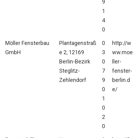
9
1
4
0
Möller Fensterbau
Plantagenstraß
0
http://w
GmbH
e 2, 12169
3
ww.moe
Berlin-Bezirk
0
ller-
Steglitz-
7
fenster-
Zehlendorf
9
berlin.d
0
e/
1
0
2
0