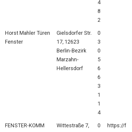
4
8
2
Horst Mahler Türen
Gielsdorfer Str.
0
Fenster
17, 12623
3
Berlin-Bezirk
0
Marzahn-
5
Hellersdorf
6
6
3
1
1
4
FENSTER-KOMM
Wittestraße 7,
0
https://f