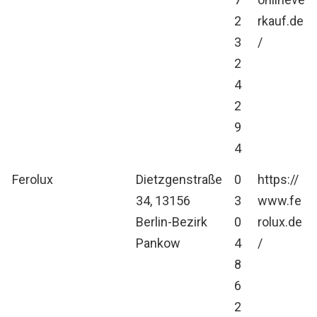
2
rkauf.de
3
/
2
4
2
9
4
Ferolux
Dietzgenstraße
0
https://
34, 13156
3
www.fe
Berlin-Bezirk
0
rolux.de
Pankow
4
/
8
6
2