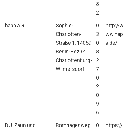
8
2
hapa AG
Sophie-
0
http://w
Charlotten-
3
ww.hap
Straße 1, 14059
0
a.de/
Berlin-Bezirk
8
Charlottenburg-
2
Wilmersdorf
7
0
2
0
9
6
D.J. Zaun und
Bornhagenweg
0
https://