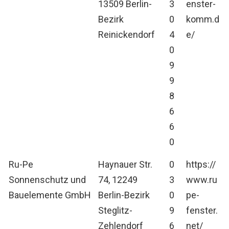
13509 Berlin-
3
enster-
Bezirk
0
komm.d
Reinickendorf
4
e/
0
9
9
8
6
6
0
Ru-Pe
Haynauer Str.
0
https://
Sonnenschutz und
74, 12249
3
www.ru
Bauelemente GmbH
Berlin-Bezirk
0
pe-
Steglitz-
9
fenster.
Zehlendorf
6
net/