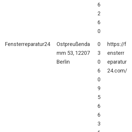
6
2
6
0
Fensterreparatur24
Ostpreußenda
0
https://f
mm 53, 12207
3
ensterr
Berlin
0
eparatur
6
24.com/
0
9
5
6
6
3