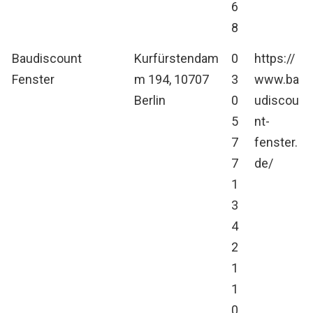
6
8
Baudiscount
Kurfürstendam
0
https://
Fenster
m 194, 10707
3
www.ba
Berlin
0
udiscou
5
nt-
7
fenster.
7
de/
1
3
4
2
1
1
0