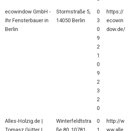
ecowindow GmbH -
Stormstraße 5,
0
https://
Ihr Fensterbauer in
14050 Berlin
3
ecowin
Berlin
0
dow.de/
9
2
1
0
9
2
3
2
0
Alles-Holzig.de |
Winterfeldtstra
0
http://w
Tomasz Gütter |
ße 80, 10781
1
ww.alle