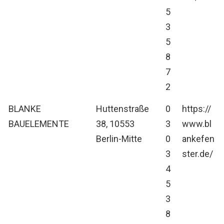
5
3
5
8
7
2
BLANKE
Huttenstraße
0
https://
BAUELEMENTE
38, 10553
3
www.bl
Berlin-Mitte
0
ankefen
3
ster.de/
4
5
3
8