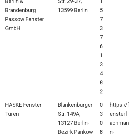
Berlin &
Str. 29-37,
1
Brandenburg
13599 Berlin
5
Passow Fenster
7
GmbH
3
7
6
1
3
4
8
2
HASKE Fenster
Blankenburger
0
https://f
Türen
Str. 149A,
3
ensterf
13127 Berlin-
0
achman
Bezirk Pankow
8
n-