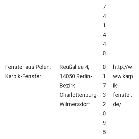
7
4
1
4
4
0
Fenster aus Polen,
Reußallee 4,
0
http://w
Karpik-Fenster
14050 Berlin-
1
ww.karp
Bezirk
7
ik-
Charlottenburg-
3
fenster.
Wilmersdorf
2
de/
0
9
5