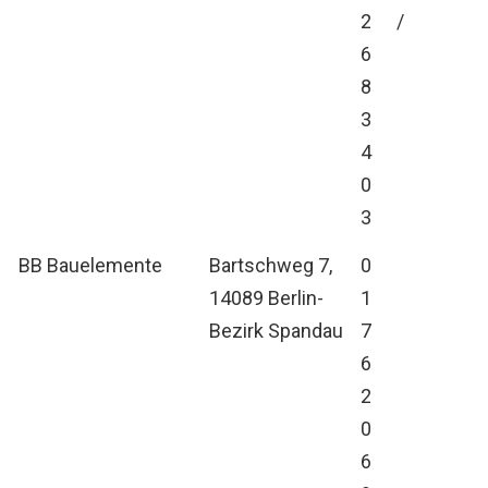
2
/
6
8
3
4
0
3
BB Bauelemente
Bartschweg 7,
0
14089 Berlin-
1
Bezirk Spandau
7
6
2
0
6