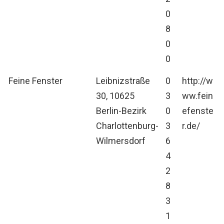
0
8
0
0
Feine Fenster
Leibnizstraße
0
http://w
30, 10625
3
ww.fein
Berlin-Bezirk
0
efenste
Charlottenburg-
3
r.de/
Wilmersdorf
6
4
2
8
3
1