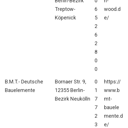
Berlin-Bezirk
0
n-
Treptow-
6
wood.d
Köpenick
5
e/
2
6
2
8
0
0
B.M.T.- Deutsche
Bornaer Str. 9,
0
https://
Bauelemente
12355 Berlin-
1
www.b
Bezirk Neukölln
7
mt-
7
bauele
2
mente.d
3
e/