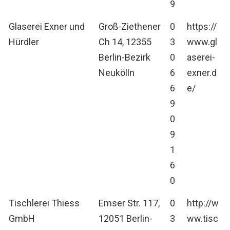
9
Glaserei Exner und
Groß-Ziethener
0
https://
Hürdler
Ch 14, 12355
3
www.gl
Berlin-Bezirk
0
aserei-
Neukölln
6
exner.d
6
e/
9
0
9
1
6
0
Tischlerei Thiess
Emser Str. 117,
0
http://w
GmbH
12051 Berlin-
3
ww.tisc