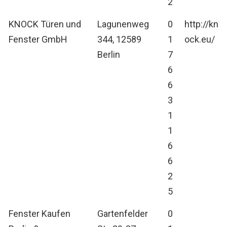
2
KNOCK Türen und
Lagunenweg
0
http://kn
Fenster GmbH
344, 12589
1
ock.eu/
Berlin
7
6
6
3
1
1
6
6
2
5
Fenster Kaufen
Gartenfelder
0