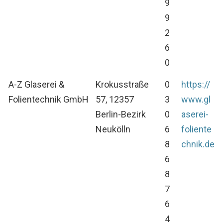
9
9
2
6
0
A-Z Glaserei &
Krokusstraße
0
https://
Folientechnik GmbH
57, 12357
3
www.gl
Berlin-Bezirk
0
aserei-
Neukölln
6
foliente
8
chnik.de
6
8
7
6
4