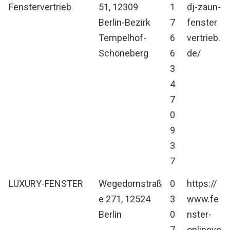
Fenstervertrieb
51, 12309
1
dj-zaun-
Berlin-Bezirk
7
fenster
Tempelhof-
6
vertrieb.
Schöneberg
6
de/
3
4
7
0
9
3
7
LUXURY-FENSTER
Wegedornstraß
0
https://
e 271, 12524
3
www.fe
Berlin
0
nster-
7
onlineve