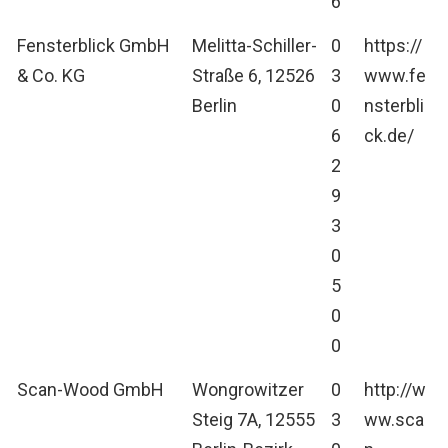
6
Fensterblick GmbH
Melitta-Schiller-
0
https://
& Co. KG
Straße 6, 12526
3
www.fe
Berlin
0
nsterbli
6
ck.de/
2
9
3
0
5
0
0
Scan-Wood GmbH
Wongrowitzer
0
http://w
Steig 7A, 12555
3
ww.sca