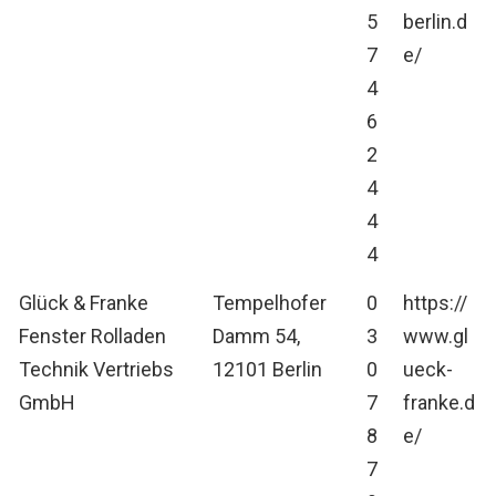
5
berlin.d
7
e/
4
6
2
4
4
4
Glück & Franke
Tempelhofer
0
https://
Fenster Rolladen
Damm 54,
3
www.gl
Technik Vertriebs
12101 Berlin
0
ueck-
GmbH
7
franke.d
8
e/
7