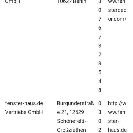
GmbH
10627 Berlin
3
ww.fen
0
sterdec
7
or.com/
6
7
3
7
3
5
4
8
fenster-haus.de
Burgunderstraß
0
http://w
Vertriebs GmbH
e 21, 12529
3
ww.fen
Schönefeld-
0
ster-
Großziethen
2
haus.de