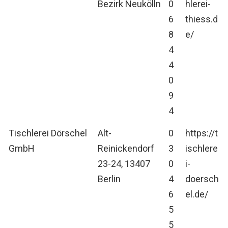
Bezirk Neukölln
0
hlerei-
6
thiess.d
8
e/
4
4
0
9
4
Tischlerei Dörschel
Alt-
0
https://t
GmbH
Reinickendorf
3
ischlere
23-24, 13407
0
i-
Berlin
4
doersch
6
el.de/
5
5