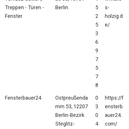
Treppen - Türen -
Berlin
5
s-
Fenster
2
holzig.d
5
e/
3
6
9
7
5
7
8
Fensterbauer24
Ostpreußenda
0
https://f
mm 53, 12207
3
ensterb
Berlin-Bezirk
0
auer24.
Steglitz-
4
com/