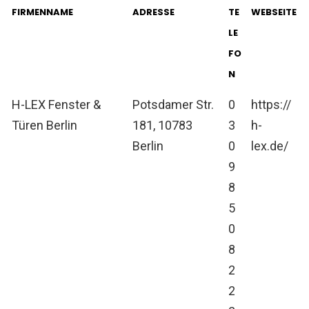
FIRMENNAME
ADRESSE
TE
WEBSEITE
LE
FO
N
H-LEX Fenster &
Potsdamer Str.
0
https://
Türen Berlin
181, 10783
3
h-
Berlin
0
lex.de/
9
8
5
0
8
2
2