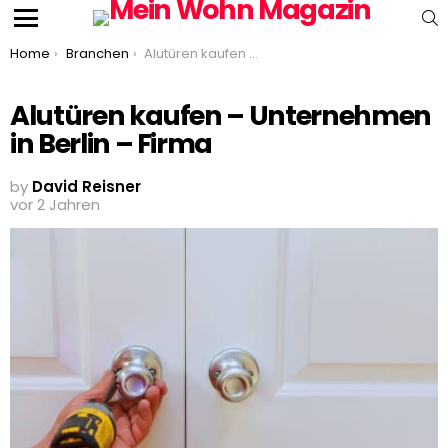
S
Menu
You are here:
Home
Branchen
Alutüren kaufen – Unternehmen in Berlin – Firma
Alutüren kaufen – Unternehmen
in Berlin – Firma
by
David Reisner
vor 2 Jahren