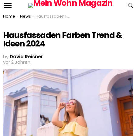
S
Menu
You are here:
Home
News
Hausfassaden Farben Trend & Ideen 2024
Hausfassaden Farben Trend &
Ideen 2024
by
David Reisner
vor 2 Jahren