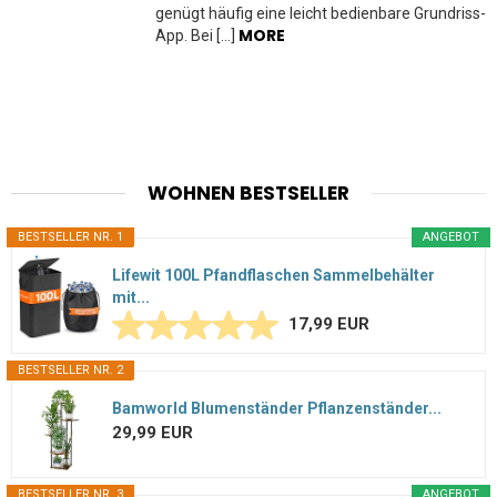
genügt häufig eine leicht bedienbare Grundriss-
MORE
App. Bei […]
WOHNEN BESTSELLER
BESTSELLER NR. 1
ANGEBOT
Lifewit 100L Pfandflaschen Sammelbehälter
mit...
17,99 EUR
BESTSELLER NR. 2
Bamworld Blumenständer Pflanzenständer...
29,99 EUR
BESTSELLER NR. 3
ANGEBOT