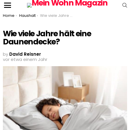
S
Menu
You are here:
Home
Haushalt
Wie viele Jahre hält eine Daunendecke?
Wie viele Jahre hält eine
Daunendecke?
by
David Reisner
vor etwa einem Jahr