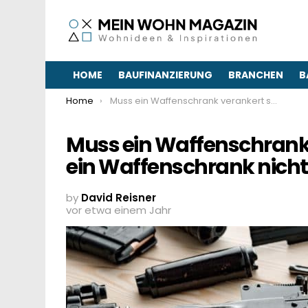
HOME
BAUFINANZIERUNG
BRANCHEN
B
You are here:
Home
Muss ein Waffenschrank verankert sein? -Wo darf ein Waffenschrank nicht stehen?
Muss ein Waffenschrank 
ein Waffenschrank nicht
by
David Reisner
vor etwa einem Jahr