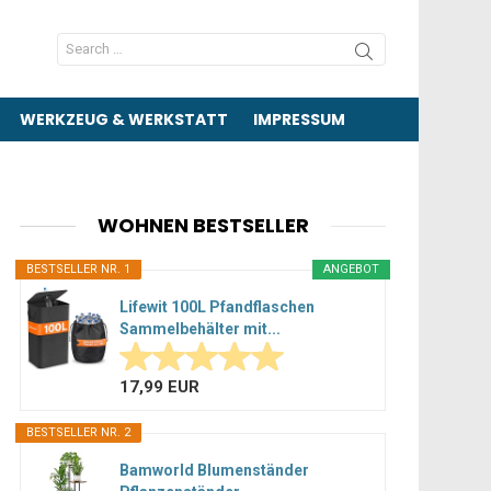
Search
for:
WERKZEUG & WERKSTATT
IMPRESSUM
WOHNEN BESTSELLER
BESTSELLER NR. 1
ANGEBOT
Lifewit 100L Pfandflaschen
Sammelbehälter mit...
17,99 EUR
BESTSELLER NR. 2
Bamworld Blumenständer