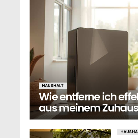
HAUSHALT
Wie entferne ich effe
aus meinem Zuhaus
HAUSHA