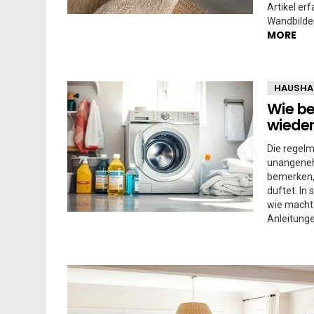
Artikel er
Wandbilder
MORE
HAUSHA
Wie b
wieder
Die regelm
unangeneh
bemerken, 
duftet. In
wie macht 
Anleitunge