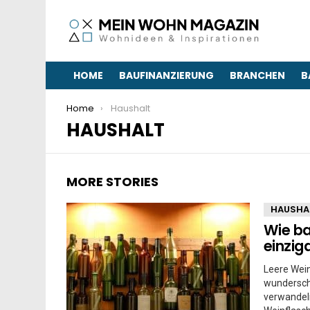
HOME
BAUFINANZIERUNG
BRANCHEN
B
You are here:
Home
Haushalt
HAUSHALT
MORE STORIES
HAUSHA
Wie ba
einzig
Leere Wein
wunderschö
verwandeln