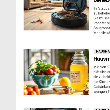
behebe
Ihr Staubs
zu beheben
Sie müssen
Roboter re
Saugrobote
Modelle kö
HAUSHA
Hausmi
In vielen 
plötzlich 
sie zu bek
die Küche
Getränkere
wenigen T