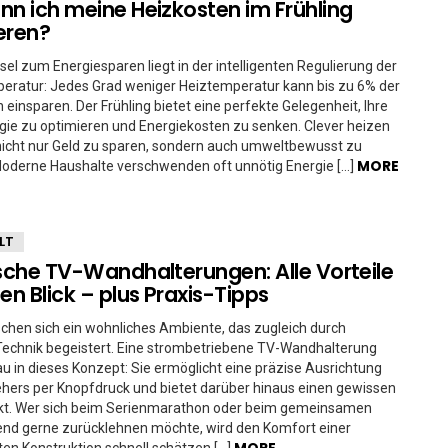
nn ich meine Heizkosten im Frühling
eren?
sel zum Energiesparen liegt in der intelligenten Regulierung der
ratur: Jedes Grad weniger Heiztemperatur kann bis zu 6% der
 einsparen. Der Frühling bietet eine perfekte Gelegenheit, Ihre
gie zu optimieren und Energiekosten zu senken. Clever heizen
nicht nur Geld zu sparen, sondern auch umweltbewusst zu
MORE
Moderne Haushalte verschwenden oft unnötig Energie […]
LT
ische TV-Wandhalterungen: Alle Vorteile
nen Blick – plus Praxis-Tipps
chen sich ein wohnliches Ambiente, das zugleich durch
echnik begeistert. Eine strombetriebene TV-Wandhalterung
u in dieses Konzept: Sie ermöglicht eine präzise Ausrichtung
hers per Knopfdruck und bietet darüber hinaus einen gewissen
t. Wer sich beim Serienmarathon oder beim gemeinsamen
end gerne zurücklehnen möchte, wird den Komfort einer
MORE
ten Konstruktion schnell schätzen […]