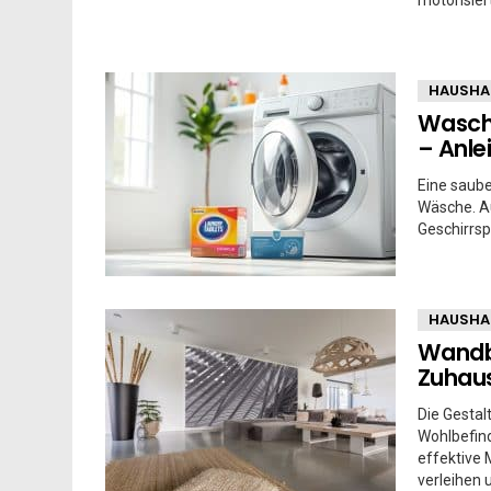
HAUSHA
Waschm
– Anle
Eine saube
Wäsche. A
Geschirrsp
HAUSHA
Wandbi
Zuhaus
Die Gestal
Wohlbefind
effektive 
verleihen 