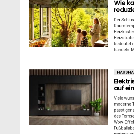
Wie ka
reduzi
Der Schlüs
Raumtempe
Heizkosten
Heizstrate
bedeutet 
handeln. 
HAUSHA
Elektr
auf ei
Viele wüns
moderne T
passt gena
des Fernse
Wow-Effek
Fußballab
motorisier