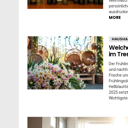
Weinflasch
persönlich
ausdrücken
MORE
HAUSHA
Welche
im Tre
Der Frühli
und nachh
Frische un
Frühlingsd
Hellblautt
2025 setzt
Wichtigste