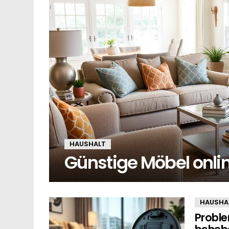
HAUSHALT
Günstige Möbel onli
HAUSHA
Probl