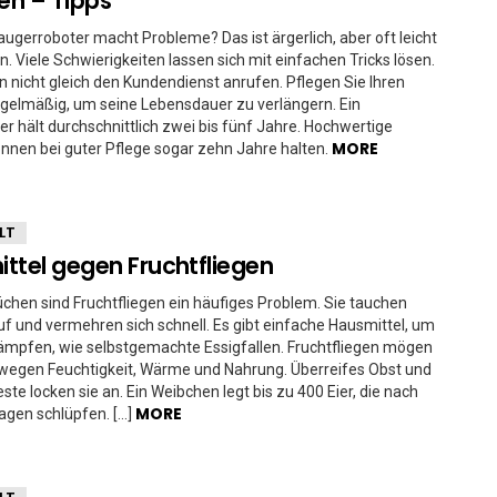
n – Tipps
augerroboter macht Probleme? Das ist ärgerlich, aber oft leicht
. Viele Schwierigkeiten lassen sich mit einfachen Tricks lösen.
 nicht gleich den Kundendienst anrufen. Pflegen Sie Ihren
gelmäßig, um seine Lebensdauer zu verlängern. Ein
r hält durchschnittlich zwei bis fünf Jahre. Hochwertige
MORE
nnen bei guter Pflege sogar zehn Jahre halten.
LT
ttel gegen Fruchtfliegen
Küchen sind Fruchtfliegen ein häufiges Problem. Sie tauchen
auf und vermehren sich schnell. Es gibt einfache Hausmittel, um
ämpfen, wie selbstgemachte Essigfallen. Fruchtfliegen mögen
 wegen Feuchtigkeit, Wärme und Nahrung. Überreifes Obst und
ste locken sie an. Ein Weibchen legt bis zu 400 Eier, die nach
MORE
agen schlüpfen. […]