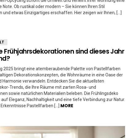
en-Upcycling schont die Umwelt und verleiht Ihrer Wohnung eine
e Note. Ob rustikal oder modern – Sie können Ihren Stil
 und etwas Einzigartiges erschaffen. Hier zeigen wir Ihnen, […]
LT
 Frühjahrsdekorationen sind dieses Jahr
nd?
ng 2025 bringt eine atemberaubende Palette von Pastellfarben
altigen Dekorationskonzepten, die Wohnräume in eine Oase der
d Harmonie verwandeln. Entdecken Sie die aktuellsten
ekor-Trends, die Ihre Räume mit zarten Rosa- und
önen sowie natürlichen Materialien beleben. Die Frühlingsdeko
 auf Eleganz, Nachhaltigkeit und eine tiefe Verbindung zur Natur.
MORE
 Erkenntnisse Pastellfarben […]