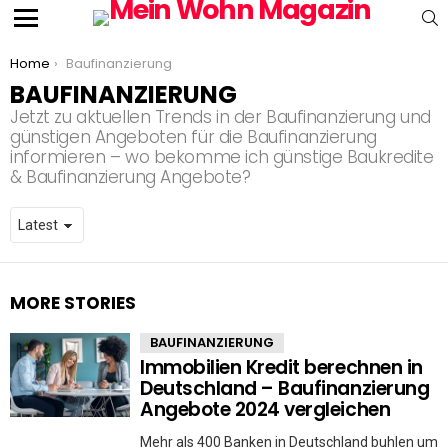
S
Menu
You are here:
Home
Baufinanzierung
BAUFINANZIERUNG
Jetzt zu aktuellen Trends in der Baufinanzierung und
günstigen Angeboten für die Baufinanzierung
informieren – wo bekomme ich günstige Baukredite
& Baufinanzierung Angebote?
MORE STORIES
BAUFINANZIERUNG
Immobilien Kredit berechnen in
Deutschland – Baufinanzierung
Angebote 2024 vergleichen
Mehr als 400 Banken in Deutschland buhlen um