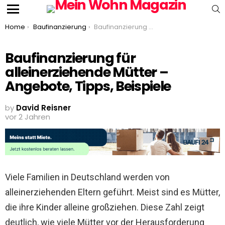
S
Menu
You are here:
Home
Baufinanzierung
Baufinanzierung für alleinerziehende Mütter – Angebote, Tipps, Beispiele
Baufinanzierung für
alleinerziehende Mütter –
Angebote, Tipps, Beispiele
by
David Reisner
vor 2 Jahren
Viele Familien in Deutschland werden von
alleinerziehenden Eltern geführt. Meist sind es Mütter,
die ihre Kinder alleine großziehen. Diese Zahl zeigt
deutlich, wie viele Mütter vor der Herausforderung