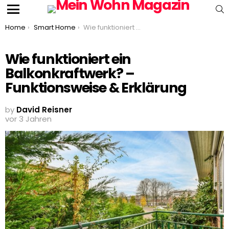
S
Menu
You are here:
Home
Smart Home
Wie funktioniert ein Balkonkraftwerk? – Funktionsweise & Erklärung
Wie funktioniert ein
Balkonkraftwerk? –
Funktionsweise & Erklärung
by
David Reisner
vor 3 Jahren