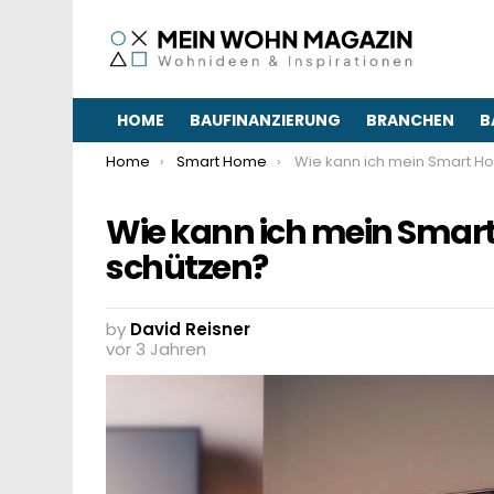
HOME
BAUFINANZIERUNG
BRANCHEN
B
You are here:
Home
Smart Home
Wie kann ich mein Smart Home vor Stromausfäl
Wie kann ich mein Smar
schützen?
by
David Reisner
vor 3 Jahren