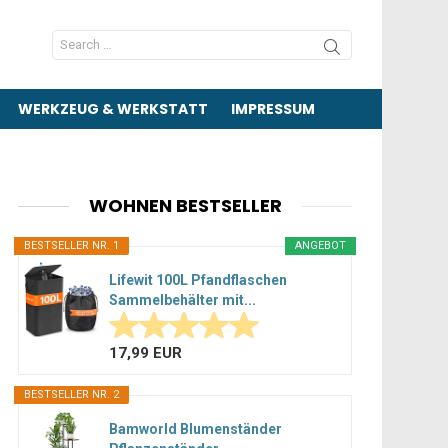
Search
for:
WERKZEUG & WERKSTATT
IMPRESSUM
WOHNEN BESTSELLER
BESTSELLER NR. 1
ANGEBOT
Lifewit 100L Pfandflaschen
Sammelbehälter mit...
17,99 EUR
BESTSELLER NR. 2
Bamworld Blumenständer