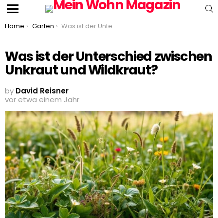
S
Menu
You are here:
Home
Garten
Was ist der Unterschied zwischen Unkraut und Wildkraut?
Was ist der Unterschied zwischen
Unkraut und Wildkraut?
by
David Reisner
vor etwa einem Jahr