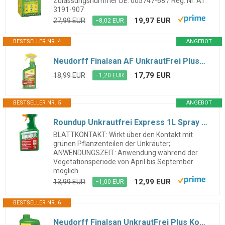
Zulassungsnummer DE: 005747-68 / Reg. Nr. AT:
3191-907
19,97 EUR
27,99 EUR
−8,02 EUR
BESTSELLER NR. 4
ANGEBOT
Neudorff Finalsan AF UnkrautFrei Plus– Kraftvoller, schnell wirkender Unkrautvernichter, der bis in die Wurzel wirkt. Anwendungsfertig für 25 m², 750 ml
17,79 EUR
18,99 EUR
−1,20 EUR
BESTSELLER NR. 5
ANGEBOT
Roundup Unkrautfrei Express 1L Spray Fertigmischung gegen Unkraut
BLATTKONTAKT: Wirkt über den Kontakt mit
grünen Pflanzenteilen der Unkräuter;
ANWENDUNGSZEIT: Anwendung während der
Vegetationsperiode von April bis September
möglich
12,99 EUR
13,99 EUR
−1,00 EUR
BESTSELLER NR. 6
Neudorff Finalsan UnkrautFrei Plus Konzentrat 2 Liter, kraftvoller Unkrautvernichter, der bis in die Wurzel wirkt. Schnell wirkender Unkraut Entferner