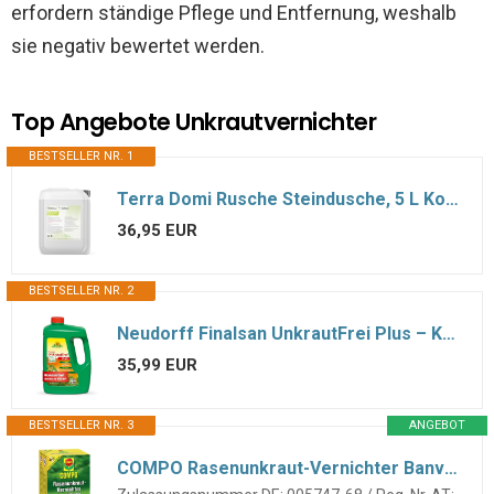
erfordern ständige Pflege und Entfernung, weshalb
sie negativ bewertet werden.
Top Angebote Unkrautvernichter
BESTSELLER NR. 1
Terra Domi Rusche Steindusche, 5 L Konzentrat, Steinreiniger für bis zu 2000 m², Reinigungsmittel für saubere Wege & Plätze, Wegerein, biologisch abbaubar
36,95 EUR
BESTSELLER NR. 2
Neudorff Finalsan UnkrautFrei Plus – Kraftvoller, schnell wirkender Unkrautvernichter, der bis in die Wurzel wirkt. Konzentrat für 450 m², 2,5 Liter
35,99 EUR
BESTSELLER NR. 3
ANGEBOT
COMPO Rasenunkraut-Vernichter Banvel Quattro, Bekämpfung von schwerbekämpfbaren Unkräutern im Rasen, Konzentrat, 400 ml (400 m²)