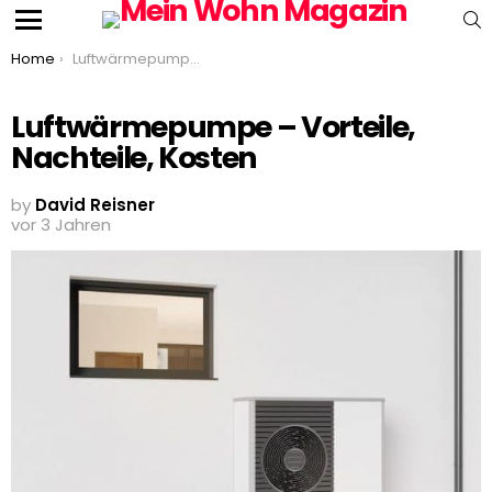
S
Menu
You are here:
Home
Luftwärmepumpe – Vorteile, Nachteile, Kosten
Luftwärmepumpe – Vorteile,
Nachteile, Kosten
by
David Reisner
vor 3 Jahren