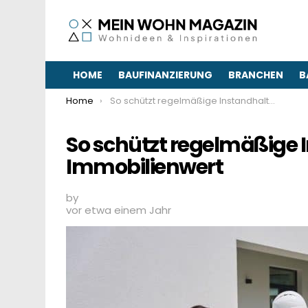
HOME
BAUFINANZIERUNG
BRANCHEN
B
You are here:
Home
So schützt regelmäßige Instandhaltung den Immobilienwert
So schützt regelmäßige
Immobilienwert
by
vor etwa einem Jahr