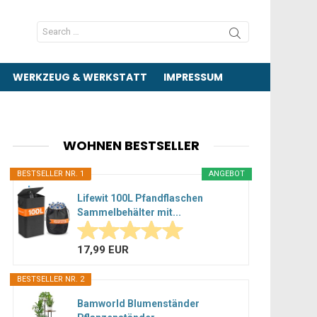
Search
for:
WERKZEUG & WERKSTATT
IMPRESSUM
WOHNEN BESTSELLER
BESTSELLER NR. 1
ANGEBOT
Lifewit 100L Pfandflaschen
Sammelbehälter mit...
17,99 EUR
BESTSELLER NR. 2
Bamworld Blumenständer