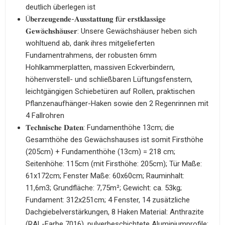
deutlich überlegen ist
Ü𝐛𝐞𝐫𝐳𝐞𝐮𝐠𝐞𝐧𝐝𝐞-𝐀𝐮𝐬𝐬𝐭𝐚𝐭𝐭𝐮𝐧𝐠 𝐟ü𝐫 𝐞𝐫𝐬𝐭𝐤𝐥𝐚𝐬𝐬𝐢𝐠𝐞
𝐆𝐞𝐰ä𝐜𝐡𝐬𝐡ä𝐮𝐬𝐞𝐫: Unsere Gewächshäuser heben sich
wohltuend ab, dank ihres mitgelieferten
Fundamentrahmens, der robusten 6mm
Hohlkammerplatten, massiven Eckverbindern,
höhenverstell- und schließbaren Lüftungsfenstern,
leichtgängigen Schiebetüren auf Rollen, praktischen
Pflanzenaufhänger-Haken sowie den 2 Regenrinnen mit
4 Fallrohren
𝐓𝐞𝐜𝐡𝐧𝐢𝐬𝐜𝐡𝐞 𝐃𝐚𝐭𝐞𝐧: Fundamenthöhe 13cm; die
Gesamthöhe des Gewächshauses ist somit Firsthöhe
(205cm) + Fundamenthöhe (13cm) = 218 cm;
Seitenhöhe: 115cm (mit Firsthöhe: 205cm); Tür Maße:
61x172cm; Fenster Maße: 60x60cm; Rauminhalt:
11,6m3; Grundfläche: 7,75m²; Gewicht: ca. 53kg;
Fundament: 312x251cm; 4 Fenster, 14 zusätzliche
Dachgiebelverstärkungen, 8 Haken Material: Anthrazite
(RAL-Farbe 7016), pulverbeschichtete Aluminiumprofile;