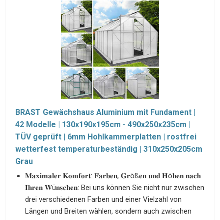
BRAST Gewächshaus Aluminium mit Fundament |
42 Modelle | 130x190x195cm - 490x250x235cm |
TÜV geprüft | 6mm Hohlkammerplatten | rostfrei
wetterfest temperaturbeständig | 310x250x205cm
Grau
𝐌𝐚𝐱𝐢𝐦𝐚𝐥𝐞𝐫 𝐊𝐨𝐦𝐟𝐨𝐫𝐭: 𝐅𝐚𝐫𝐛𝐞𝐧, 𝐆𝐫öß𝐞𝐧 𝐮𝐧𝐝 𝐇ö𝐡𝐞𝐧 𝐧𝐚𝐜𝐡
𝐈𝐡𝐫𝐞𝐧 𝐖ü𝐧𝐬𝐜𝐡𝐞𝐧: Bei uns können Sie nicht nur zwischen
drei verschiedenen Farben und einer Vielzahl von
Längen und Breiten wählen, sondern auch zwischen