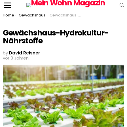
S
Menu
You are here:
Home
Gewächshaus
Gewächshaus-Hydrokultur-Nährstoffe
Gewächshaus-Hydrokultur-
Nährstoffe
by
David Reisner
vor 3 Jahren