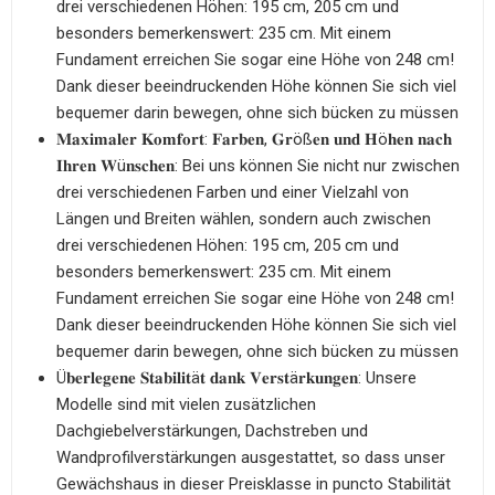
drei verschiedenen Höhen: 195 cm, 205 cm und
besonders bemerkenswert: 235 cm. Mit einem
Fundament erreichen Sie sogar eine Höhe von 248 cm!
Dank dieser beeindruckenden Höhe können Sie sich viel
bequemer darin bewegen, ohne sich bücken zu müssen
𝐌𝐚𝐱𝐢𝐦𝐚𝐥𝐞𝐫 𝐊𝐨𝐦𝐟𝐨𝐫𝐭: 𝐅𝐚𝐫𝐛𝐞𝐧, 𝐆𝐫öß𝐞𝐧 𝐮𝐧𝐝 𝐇ö𝐡𝐞𝐧 𝐧𝐚𝐜𝐡
𝐈𝐡𝐫𝐞𝐧 𝐖ü𝐧𝐬𝐜𝐡𝐞𝐧: Bei uns können Sie nicht nur zwischen
drei verschiedenen Farben und einer Vielzahl von
Längen und Breiten wählen, sondern auch zwischen
drei verschiedenen Höhen: 195 cm, 205 cm und
besonders bemerkenswert: 235 cm. Mit einem
Fundament erreichen Sie sogar eine Höhe von 248 cm!
Dank dieser beeindruckenden Höhe können Sie sich viel
bequemer darin bewegen, ohne sich bücken zu müssen
Ü𝐛𝐞𝐫𝐥𝐞𝐠𝐞𝐧𝐞 𝐒𝐭𝐚𝐛𝐢𝐥𝐢𝐭ä𝐭 𝐝𝐚𝐧𝐤 𝐕𝐞𝐫𝐬𝐭ä𝐫𝐤𝐮𝐧𝐠𝐞𝐧: Unsere
Modelle sind mit vielen zusätzlichen
Dachgiebelverstärkungen, Dachstreben und
Wandprofilverstärkungen ausgestattet, so dass unser
Gewächshaus in dieser Preisklasse in puncto Stabilität