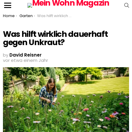
S
Menu
You are here:
Home
Garten
Was hilft wirklich dauerhaft gegen Unkraut?
Was hilft wirklich dauerhaft
gegen Unkraut?
by
David Reisner
vor etwa einem Jahr