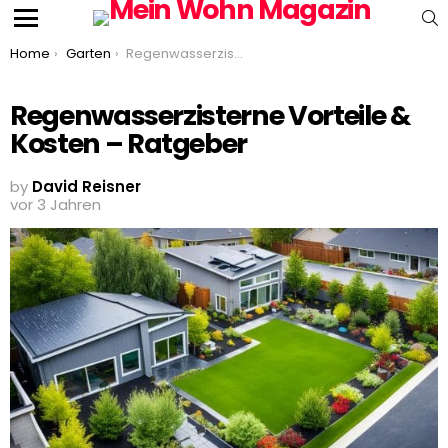
S
Menu
You are here:
Home
Garten
Regenwasserzisterne Vorteile & Kosten – Ratgeber
Regenwasserzisterne Vorteile &
Kosten – Ratgeber
by
David Reisner
vor 3 Jahren