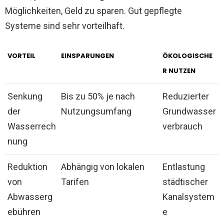
Möglichkeiten, Geld zu sparen. Gut gepflegte
Systeme sind sehr vorteilhaft.
VORTEIL
EINSPARUNGEN
ÖKOLOGISCHE
R NUTZEN
Senkung
Bis zu 50% je nach
Reduzierter
der
Nutzungsumfang
Grundwasser
Wasserrech
verbrauch
nung
Reduktion
Abhängig von lokalen
Entlastung
von
Tarifen
städtischer
Abwasserg
Kanalsystem
ebühren
e