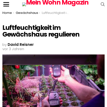
S
Menu
You are here:
Home
Gewächshaus
Luftfeuchtigkeit im Gewächshaus regulieren
Luftfeuchtigkeit im
Gewächshaus regulieren
by
David Reisner
vor 3 Jahren