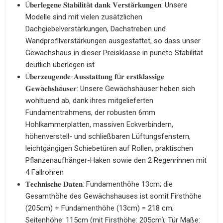
Ü𝐛𝐞𝐫𝐥𝐞𝐠𝐞𝐧𝐞 𝐒𝐭𝐚𝐛𝐢𝐥𝐢𝐭ä𝐭 𝐝𝐚𝐧𝐤 𝐕𝐞𝐫𝐬𝐭ä𝐫𝐤𝐮𝐧𝐠𝐞𝐧: Unsere
Modelle sind mit vielen zusätzlichen
Dachgiebelverstärkungen, Dachstreben und
Wandprofilverstärkungen ausgestattet, so dass unser
Gewächshaus in dieser Preisklasse in puncto Stabilität
deutlich überlegen ist
Ü𝐛𝐞𝐫𝐳𝐞𝐮𝐠𝐞𝐧𝐝𝐞-𝐀𝐮𝐬𝐬𝐭𝐚𝐭𝐭𝐮𝐧𝐠 𝐟ü𝐫 𝐞𝐫𝐬𝐭𝐤𝐥𝐚𝐬𝐬𝐢𝐠𝐞
𝐆𝐞𝐰ä𝐜𝐡𝐬𝐡ä𝐮𝐬𝐞𝐫: Unsere Gewächshäuser heben sich
wohltuend ab, dank ihres mitgelieferten
Fundamentrahmens, der robusten 6mm
Hohlkammerplatten, massiven Eckverbindern,
höhenverstell- und schließbaren Lüftungsfenstern,
leichtgängigen Schiebetüren auf Rollen, praktischen
Pflanzenaufhänger-Haken sowie den 2 Regenrinnen mit
4 Fallrohren
𝐓𝐞𝐜𝐡𝐧𝐢𝐬𝐜𝐡𝐞 𝐃𝐚𝐭𝐞𝐧: Fundamenthöhe 13cm; die
Gesamthöhe des Gewächshauses ist somit Firsthöhe
(205cm) + Fundamenthöhe (13cm) = 218 cm;
Seitenhöhe: 115cm (mit Firsthöhe: 205cm); Tür Maße: