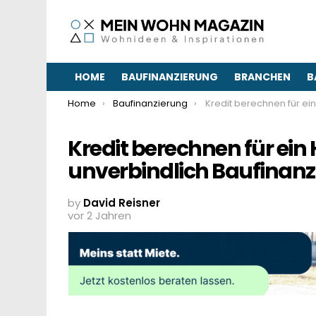
HOME
BAUFINANZIERUNG
BRANCHEN
B
You are here:
Home
Baufinanzierung
Kredit berechnen für ein Haus – Kostenlos & unverbindlich Bau
Kredit berechnen für ein
unverbindlich Baufinanz
by
David Reisner
vor 2 Jahren