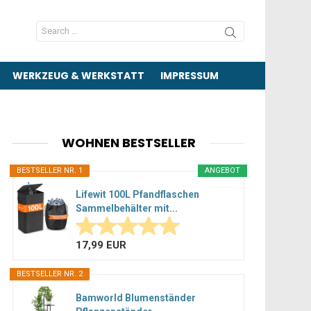
Search
for:
WERKZEUG & WERKSTATT
IMPRESSUM
WOHNEN BESTSELLER
BESTSELLER NR. 1
ANGEBOT
Lifewit 100L Pfandflaschen
Sammelbehälter mit...
17,99 EUR
BESTSELLER NR. 2
Bamworld Blumenständer